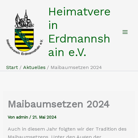
Zum
Heimatvere
Inhalt
springen
in
Erdmannsh
ain e.V.
Start
Aktuelles
Maibaumsetzen 2024
Maibaumsetzen 2024
Von
admin
/
21. Mai 2024
Auch in diesem Jahr folgten wir der Tradition des
Maibaumsetzens. Unter den Augen der