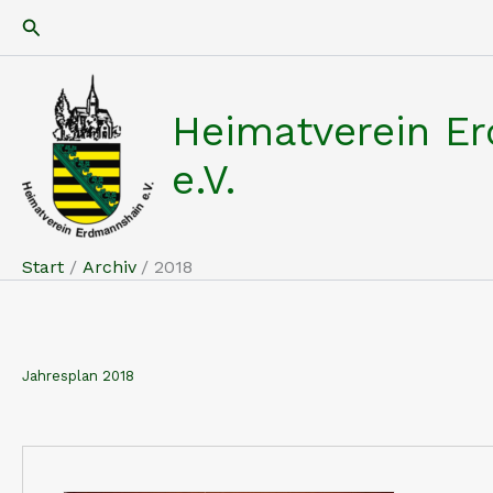
Zum
Suchen
Inhalt
springen
Heimatverein E
e.V.
Start
Archiv
2018
Jahresplan 2018