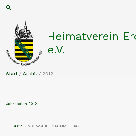
Zum
Suchen
Inhalt
springen
Heimatverein E
e.V.
Start
Archiv
2012
Jahresplan 2012
2012
»
2012-SPIELNACHMITTAG