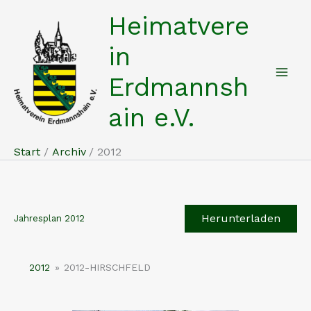
Zum
Heimatvere
Inhalt
springen
in
Erdmannsh
ain e.V.
Start
Archiv
2012
Herunterladen
Jahresplan 2012
2012
»
2012-HIRSCHFELD